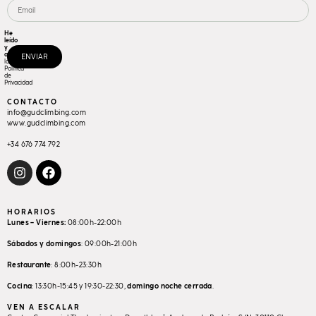
He
leído
y
acepto
ENVIAR
la
Política
de
Privacidad
CONTACTO
info@gudclimbing.com
www.gudclimbing.com
+34 676 774 792
HORARIOS
Lunes – Viernes:
08:00h-22:00h
Sábados y domingos
: 09:00h-21:00h
Restaurante
: 8:00h-23:30h
Cocina
: 13:30h-15:45 y 19:30-22:30,
domingo
noche
cerrada
.
VEN A ESCALAR