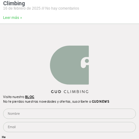
Climbing
16 de febrero de 2025
No hay comentarios
Leer más »
Visita nuestro
BLOG
No te pierdas nuestras novedades y ofertas, suscríbete a
GUD NEWS
He