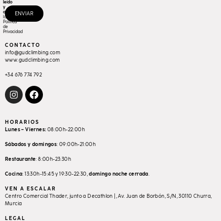
leído
y
acepto
ENVIAR
la
Política
de
Privacidad
CONTACTO
info@gudclimbing.com
www.gudclimbing.com
+34 676 774 792
HORARIOS
Lunes – Viernes:
08:00h-22:00h
Sábados y domingos
: 09:00h-21:00h
Restaurante
: 8:00h-23:30h
Cocina
: 13:30h-15:45 y 19:30-22:30,
domingo
noche
cerrada
.
VEN A ESCALAR
Centro Comercial Thader, junto a Decathlon |, Av. Juan de Borbón, S/N, 30110 Churra,
Murcia
LEGAL