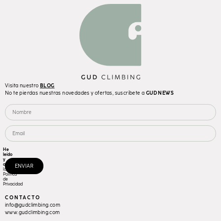
Visita nuestro
BLOG
No te pierdas nuestras novedades y ofertas, suscríbete a
GUD NEWS
He
leído
y
acepto
ENVIAR
la
Política
de
Privacidad
CONTACTO
info@gudclimbing.com
www.gudclimbing.com