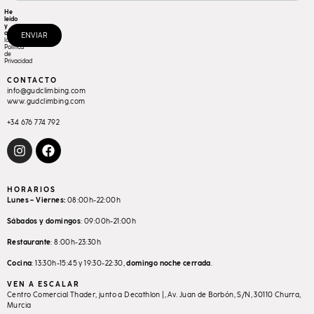
He
leído
y
acepto
ENVIAR
la
Política
de
Privacidad
CONTACTO
info@gudclimbing.com
www.gudclimbing.com
+34 676 774 792
HORARIOS
Lunes – Viernes:
08:00h-22:00h
Sábados y domingos
: 09:00h-21:00h
Restaurante
: 8:00h-23:30h
Cocina
: 13:30h-15:45 y 19:30-22:30,
domingo
noche
cerrada
.
VEN A ESCALAR
Centro Comercial Thader, junto a Decathlon |, Av. Juan de Borbón, S/N, 30110 Churra,
Murcia