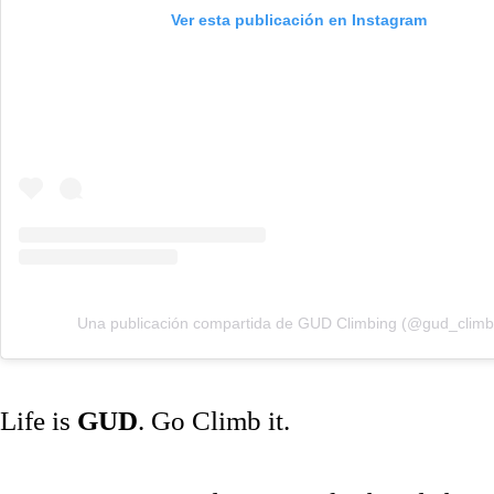
Ver esta publicación en Instagram
Una publicación compartida de GUD Climbing (@gud_climb
Life is
GUD
. Go Climb it.